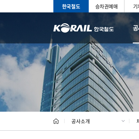
한국철도
승차권예매
기
공
CEO
일반현
공사소개