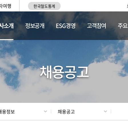
차여행
한국철도통계
사소개
정보공개
ESG경영
고객참여
주요
황
조직현황
채용정보
채용공고
채용정보
채용공고