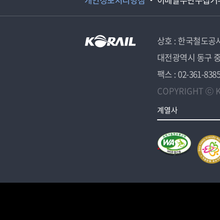
상호 : 한국철도공
대전광역시 동구 중
팩스 : 02-361-838
COPYRIGHT ⓒ K
계열사