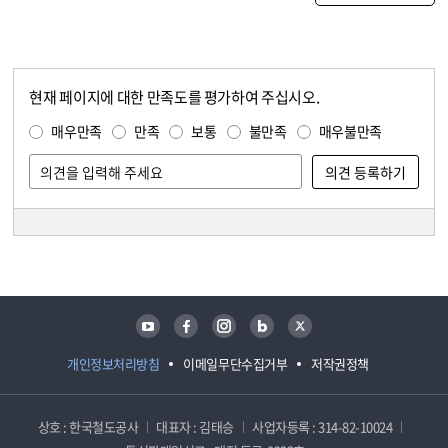
현재 페이지에 대한 만족도를 평가하여 주십시오.
콘텐츠 만족도 조사
만족도 조사
매우만족
만족
보통
불만족
매우불만족
담당자 정보
담당자 정보
유튜브
페이스북
인스타그램
블로그
트위터
개인정보처리방침
이메일무단수집거부
저작권정책
상호 : 한국철도공사
대표자 : 김태승
사업자등록 : 314-82-10024