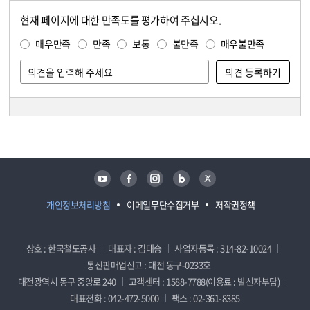
현재 페이지에 대한 만족도를 평가하여 주십시오.
콘텐츠 만족도 조사
만족도 조사
매우만족
만족
보통
불만족
매우불만족
담당자 정보
담당자 정보
유튜브
페이스북
인스타그램
블로그
트위터
개인정보처리방침
이메일무단수집거부
저작권정책
상호 : 한국철도공사
대표자 : 김태승
사업자등록 : 314-82-10024
통신판매업신고 : 대전 동구-0233호
대전광역시 동구 중앙로 240
고객센터 : 1588-7788(이용료 : 발신자부담)
대표전화 : 042-472-5000
팩스 : 02-361-8385