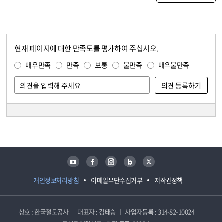
현재 페이지에 대한 만족도를 평가하여 주십시오.
콘텐츠 만족도 조사
만족도 조사
매우만족
만족
보통
불만족
매우불만족
담당자 정보
담당자 정보
유튜브
페이스북
인스타그램
블로그
트위터
개인정보처리방침
이메일무단수집거부
저작권정책
상호 : 한국철도공사
대표자 : 김태승
사업자등록 : 314-82-10024