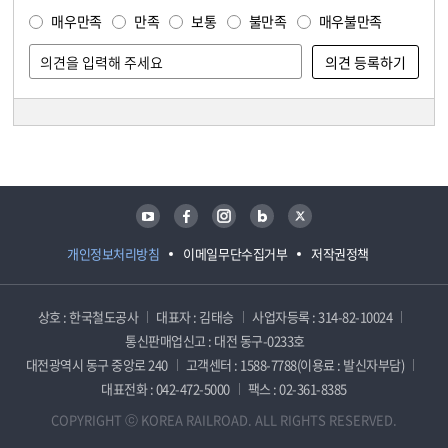
매우만족
만족
보통
불만족
매우불만족
담당자 정보
담당자 정보
유튜브
페이스북
인스타그램
블로그
트위터
개인정보처리방침
이메일무단수집거부
저작권정책
상호 : 한국철도공사
대표자 : 김태승
사업자등록 : 314-82-10024
통신판매업신고 : 대전 동구-0233호
대전광역시 동구 중앙로 240
고객센터 : 1588-7788(이용료 : 발신자부담)
대표전화 : 042-472-5000
팩스 : 02-361-8385
COPYRIGHT ⓒ KOREA RAILROAD. ALL RIGHTS RESERVED.