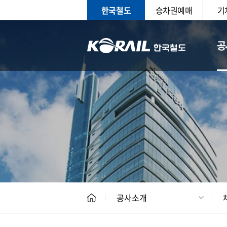
한국철도
승차권예매
기
공
CEO
일반현
공사소개