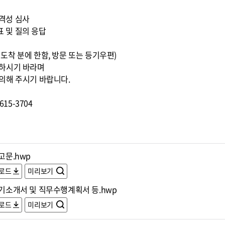
적격성 심사
표 및 질의 응답
0까지 도착 분에 한함, 방문 또는 등기우편)
조하시기 바라며
의해 주시기 바랍니다.
15-3704
공고문.hwp
로드
미리보기
자기소개서 및 직무수행계획서 등.hwp
로드
미리보기