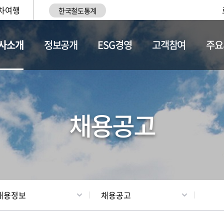
차여행
한국철도통계
사소개
정보공개
ESG경영
고객참여
주요
황
조직현황
채용정보
채용공고
채용정보
채용공고