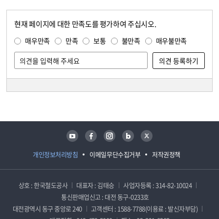
현재 페이지에 대한 만족도를 평가하여 주십시오.
콘텐츠 만족도 조사
만족도 조사
매우만족
만족
보통
불만족
매우불만족
담당자 정보
담당자 정보
유튜브
페이스북
인스타그램
블로그
트위터
개인정보처리방침
이메일무단수집거부
저작권정책
상호 : 한국철도공사
대표자 : 김태승
사업자등록 : 314-82-10024
통신판매업신고 : 대전 동구-0233호
대전광역시 동구 중앙로 240
고객센터 : 1588-7788(이용료 : 발신자부담)