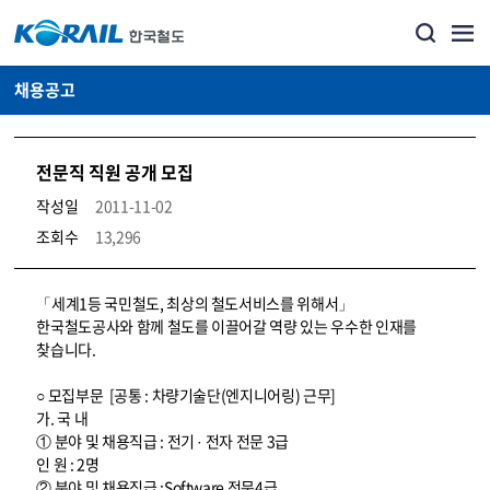
채용공고
전문직 직원 공개 모집
작성일
2011-11-02
조회수
13,296
코레일소개_경영공시_채용공고 상세보기 – 내용, 파일, 담당자 연락처로 구성
「세계1등 국민철도, 최상의 철도서비스를 위해서」
한국철도공사와 함께 철도를 이끌어갈 역량 있는 우수한 인재를
찾습니다.
○ 모집부문 [공통 : 차량기술단(엔지니어링) 근무]
가. 국 내
① 분야 및 채용직급 : 전기 · 전자 전문 3급
인 원 : 2명
② 분야 및 채용직급 :Software 전문4급