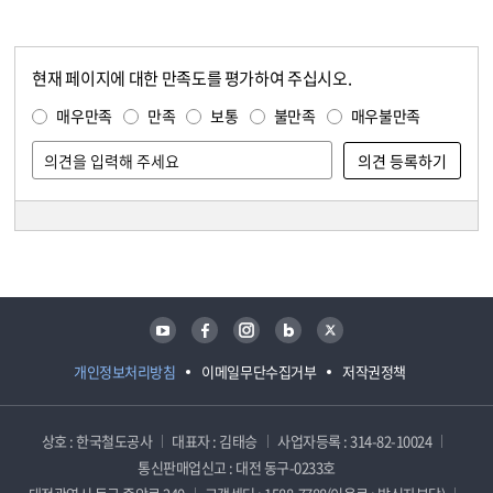
현재 페이지에 대한 만족도를 평가하여 주십시오.
콘텐츠 만족도 조사
만족도 조사
매우만족
만족
보통
불만족
매우불만족
담당자 정보
담당자 정보
유튜브
페이스북
인스타그램
블로그
트위터
개인정보처리방침
이메일무단수집거부
저작권정책
상호 : 한국철도공사
대표자 : 김태승
사업자등록 : 314-82-10024
통신판매업신고 : 대전 동구-0233호