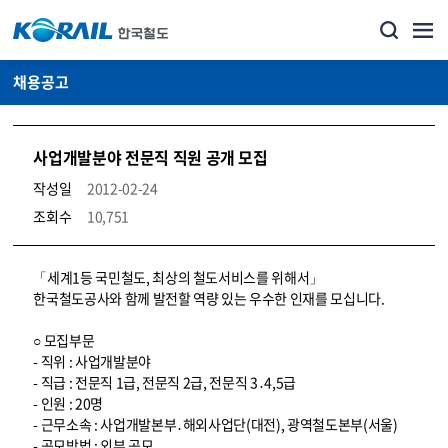
채용공고
사업개발분야 전문직 직원 공개 모집
작성일
2012-02-24
조회수
10,751
코레일소개_경영공시_채용공고 상세보기 – 내용, 파일, 담당자 연락처로 구성
「세계1등 국민철도, 최상의 철도서비스를 위해서」
한국철도공사와 함께 발전할 역량 있는 우수한 인재를 모십니다.
○ 모집부문
- 직위 : 사업개발분야
- 직급 : 전문직 1급, 전문직 2급, 전문직 3․4,5급
- 인원 : 20명
- 근무소속 : 사업개발본부․해외사업단(대전), 광역철도본부(서울)
- 공모방법 : 외부 공모