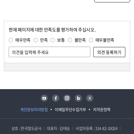
현재 페이지에 대한 만족도를 평가하여 주십시오.
콘텐츠 만족도 조사
만족도 조사
매우만족
만족
보통
불만족
매우불만족
담당자 정보
담당자 정보
유튜브
페이스북
인스타그램
블로그
트위터
개인정보처리방침
이메일무단수집거부
저작권정책
상호 : 한국철도공사
대표자 : 김태승
사업자등록 : 314-82-10024