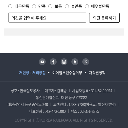
매우만족
만족
보통
불만족
매우불만족
담당자 정보
담당자 정보
유튜브
페이스북
인스타그램
블로그
트위터
개인정보처리방침
이메일무단수집거부
저작권정책
상호 : 한국철도공사
대표자 : 김태승
사업자등록 : 314-82-10024
통신판매업신고 : 대전 동구-0233호
대전광역시 동구 중앙로 240
고객센터 : 1588-7788(이용료 : 발신자부담)
대표전화 : 042-472-5000
팩스 : 02-361-8385
COPYRIGHT ⓒ KOREA RAILROAD. ALL RIGHTS RESERVED.