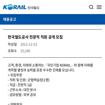
채용공고
한국철도공사 전문직 직원 공개 모집
작성일
2012-12-23
조회수
25,246
코레일소개_경영공시_채용공고 상세보기 – 내용, 파일, 담당자 연락처로 구성
고객, 환경, 미래와 소통하는「국민기업 KORAIL」와 함께 미래를
개척할 열정과 능력을 갖춘 우수한 인재를 모십니다.
○ 모집부문
- 직위 및 인원 : 군협력실장(1명)
- 직급 : 전문직 1급
- 근무소속 : 대전 본사
- 공모방법 : 외부 공모
○ 전형절차