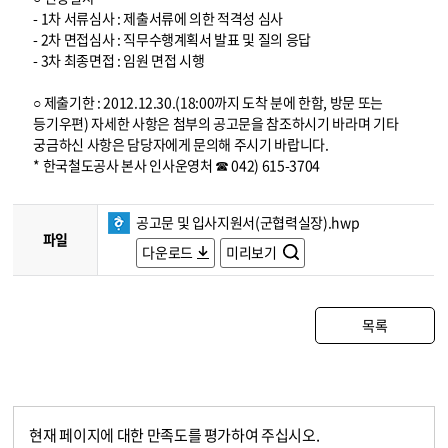
- 1차 서류심사 : 제출서류에 의한 적격성 심사
- 2차 면접심사 : 직무수행계획서 발표 및 질의 응답
- 3차 최종면접 : 임원 면접 시행
○ 제출기한 : 2012.12.30.(18:00까지 도착 분에 한함, 방문 또는
등기우편) 자세한 사항은 첨부의 공고문을 참조하시기 바라며 기타
궁금하신 사항은 담당자에게 문의해 주시기 바랍니다.
* 한국철도공사 본사 인사운영처 ☎ 042) 615-3704
공고문 및 입사지원서(군협력실장).hwp
파일
다운로드
미리보기
목록
현재 페이지에 대한 만족도를 평가하여 주십시오.
콘텐츠 만족도 조사
만족도 조사