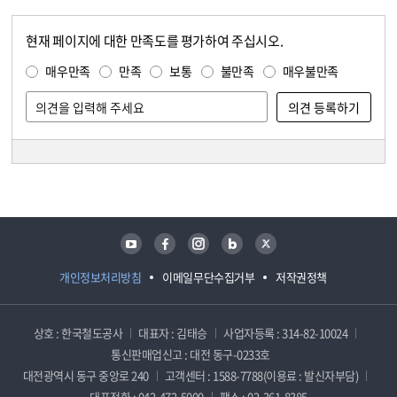
현재 페이지에 대한 만족도를 평가하여 주십시오.
콘텐츠 만족도 조사
만족도 조사
매우만족
만족
보통
불만족
매우불만족
담당자 정보
담당자 정보
유튜브
페이스북
인스타그램
블로그
트위터
개인정보처리방침
이메일무단수집거부
저작권정책
상호 : 한국철도공사
대표자 : 김태승
사업자등록 : 314-82-10024
통신판매업신고 : 대전 동구-0233호
대전광역시 동구 중앙로 240
고객센터 : 1588-7788(이용료 : 발신자부담)
대표전화 : 042-472-5000
팩스 : 02-361-8385