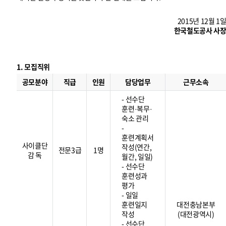
2015년 12월 1
한국철도공사 사
1. 모집직위
모
집
공모분야
직급
인원
담당업무
근무소속
직
위
- 선수단
훈련·복무·
숙소 관리
-
훈련계획서
사이클단
작성(연간,
전문3급
1명
감 독
월간, 일일)
- 선수단
훈련성과
평가
- 일일
훈련일지
대전충남본부
작성
(대전광역시)
- 선수단