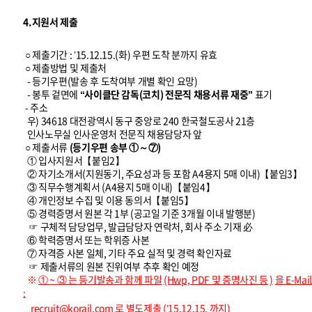
4.지원서 제출
○ 제출기간 : ’15.12.15.(화) 우편 도착 분까지 유효
○ 제출방법 및 제출처
- 등기우편(발송 후 도착여부 개별 확인 요망)
- 봉투 겉면에
“사이클단 감독(코치) 전문직 채용서류 재중”
표기
- 주소
우) 34618 대전광역시 동구 중앙로 240 한국철도공사 21층
인사노무실 인사운영처 전문직 채용담당자 앞
○ 제출서류
(등기우편 송부 ①～⑦)
① 입사지원서【붙임2】
② 자기소개서(지원동기, 주요성과 등 포함 A4용지 5매 이내)【붙임3】
③ 직무수행계획서 (A4용지 5매 이내)【붙임4】
④ 개인정보 수집 및 이용 동의서【붙임5】
⑤ 경력증명서 원본 각 1부 (공고일 기준 3개월 이내 발행분)
☞ 구체적 담당업무, 발급담당자 연락처, 회사 주소 기재 必
⑥ 학력증명서 또는 학위증 사본
⑦ 자격증 사본 일체, 기타 주요 실적 및 경력 확인자료
☞ 제출서류의 원본 진위여부 추후 확인 예정
※
①
~
③
는 등기발송과 함께 파일
(Hwp, PDF
및 증명사진 등
)
을
E-Mail
:
recruit@korail.com
로 별도제출
(’15.12.15.
까지)