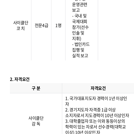
운영관련
보고
- 국내 및
국제대회
사이클단
전문4급
1명
참가(선수
코 치
인솔 및
지휘)
- 법인카드
집행 및
실적 보고
2. 자격요건
자
격
구 분
자격요건
요
건
1. 국가대표지도자 경력이 1년 이상인
자
2. 경기지도자 자격증 1급 이상
소지자로서 지도경력이 10년 이상인자
사이클단
3. 대학졸업자 또는 이와 동등이상의
감 독
학력이 있는 자로서 선수경력(대학교
이상) 10년 이상인 자