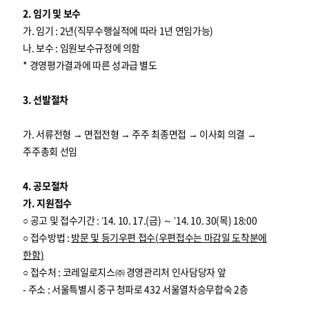
2. 임기 및 보수
가. 임기 : 2년(직무수행실적에 따라 1년 연임가능)
나. 보수 : 임원보수규정에 의함
* 경영평가결과에 따른 성과급 별도
3. 선발절차
가. 서류전형 → 면접전형 → 주주 최종면접 → 이사회 의결 →
주주총회 선임
4. 공모절차
가. 지원접수
○ 공고 및 접수기간 : ’14. 10. 17.(금) ～ ’14. 10. 30(목) 18:00
○ 접수방법 :
방문 및 등기우편 접수
(
우편접수는 마감일 도착분에
한함
)
○ 접수처 : 코레일로지스㈜ 경영관리처 인사담당자 앞
- 주소 : 서울특별시 중구 청파로 432 서울열차승무합숙 2층