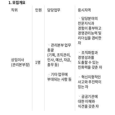
1. 모집개요
직위
인원
담당업무
응시자격
ㆍ담당분야의
전문지식과
경험이 풍부하고
경영관리능력 및
리더십을 겸비한
자
ㆍ관리본부 업무
총괄
ㆍ조직화합과
(기획, 조직관리,
경영성과를
상임이사
인사, 예산, 자금,
1명
도출할 수 있는
(관리본부장)
총무 등)
친화력을 갖춘 자
ㆍ기타 업무에
ㆍ혁신지향적인
부대되는 사항 등
사고와 추진력이
있는 자
ㆍ공공기관에
대한 이해와
식견을 갖춘 자