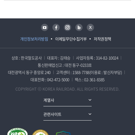
담당자 정보
담당자 정보
유튜브
페이스북
인스타그램
블로그
트위터
개인정보처리방침
이메일무단수집거부
저작권정책
상호 : 한국철도공사
대표자 : 김태승
사업자등록 : 314-82-10024
통신판매업신고 : 대전 동구-0233호
대전광역시 동구 중앙로 240
고객센터 : 1588-7788(이용료 : 발신자부담)
대표전화 : 042-472-5000
팩스 : 02-361-8385
COPYRIGHT ⓒ KOREA RAILROAD. ALL RIGHTS RESERVED.
계열사
관련사이트