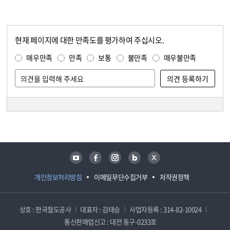
현재 페이지에 대한 만족도를 평가하여 주십시오.
콘텐츠 만족도 조사
만족도 조사
매우만족
만족
보통
불만족
매우불만족
담당자 정보
담당자 정보
유튜브
페이스북
인스타그램
블로그
트위터
개인정보처리방침
이메일무단수집거부
저작권정책
상호 : 한국철도공사
대표자 : 김태승
사업자등록 : 314-82-10024
통신판매업신고 : 대전 동구-0233호