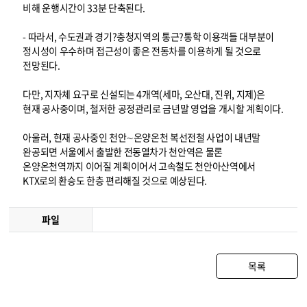
비해 운행시간이 33분 단축된다.
- 따라서, 수도권과 경기?충청지역의 통근?통학 이용객들 대부분이
정시성이 우수하며 접근성이 좋은 전동차를 이용하게 될 것으로
전망된다.
다만, 지자체 요구로 신설되는 4개역(세마, 오산대, 진위, 지제)은
현재 공사중이며, 철저한 공정관리로 금년말 영업을 개시할 계획이다.
아울러, 현재 공사중인 천안∼온양온천 복선전철 사업이 내년말
완공되면 서울에서 출발한 전동열차가 천안역은 물론
온양온천역까지 이어질 계획이어서 고속철도 천안아산역에서
KTX로의 환승도 한층 편리해질 것으로 예상된다.
파일
목록