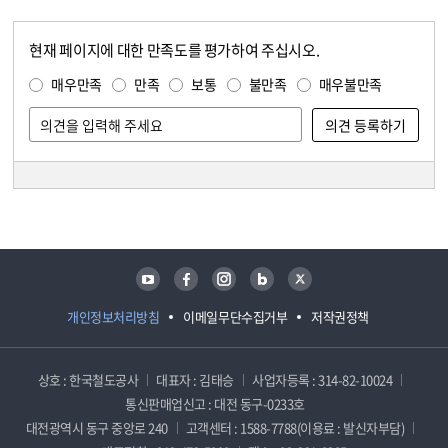
현재 페이지에 대한 만족도를 평가하여 주십시오.
콘텐츠 만족도 조사
만족도 조사
매우만족
만족
보통
불만족
매우불만족
담당자 정보
담당자 정보
유튜브
페이스북
인스타그램
블로그
트위터
개인정보처리방침
이메일무단수집거부
저작권정책
상호 : 한국철도공사
대표자 : 김태승
사업자등록 : 314-82-10024
통신판매업신고 : 대전 동구-0233호
대전광역시 동구 중앙로 240
고객센터 : 1588-7788(이용료 : 발신자부담)