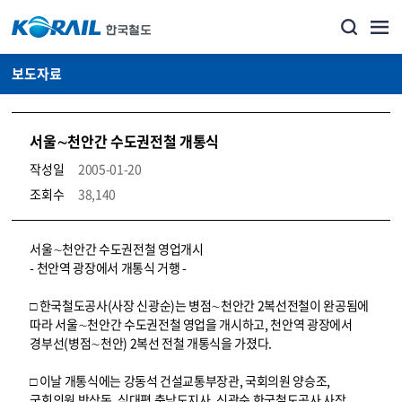
보도자료
서울∼천안간 수도권전철 개통식
작성일
2005-01-20
조회수
38,140
뉴스·홍보_보도자료 상세보기 – 내용, 파일, 담당자 연락처로 구성
서울∼천안간 수도권전철 영업개시
- 천안역 광장에서 개통식 거행 -
□ 한국철도공사(사장 신광순)는 병점∼천안간 2복선전철이 완공됨에
따라 서울∼천안간 수도권전철 영업을 개시하고, 천안역 광장에서
경부선(병점∼천안) 2복선 전철 개통식을 가졌다.
□ 이날 개통식에는 강동석 건설교통부장관, 국회의원 양승조,
국회의원 박상돈, 심대평 충남도지사, 신광순 한국철도공사 사장,