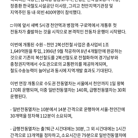
정종환 한국철도시설공단 이사장, 그리고 천안지역기관장 및
지역주민 등 내·외빈 400여명이 참석했다.
□ 이에 앞서 새벽 5시경 천안역과 병점역·구로역에서 개통후 첫
전동차가 출발하는 것을 시작으로 본격적인 전동차 운행이 시작됐다.
이번에 개통된 수원∼천안 2복선전철 사업은 총사업비 1조
1,649억원을 투입, 1996년 9월 착공하여 8년 4개월만에 완공하는
것으로 기존의 복선철도를 2복선철도로 전철화하여 경기남부와
충청권지역에서 수도권으로의 교통편의를 제공하게되며,
철도수송능력이 늘어남과 동시에 지역개발 효과도 기대된다.
이번 연장 개통으로 수도권 전동열차는 서울에서 천안까지 1일 왕복
170회 운행되며, 이중 일반전동열차는 140회, 급행전동열차는 30회
운행된다.
- 일반전동열차는 10분에서 14분 간격으로 운행하여 서울-천안간에
30개역을 정차해 112분이 소요되며,
- 급행전동열차는 출?퇴근 시간대에는 30분, 그 외 시간대에는 1시간
간격으로 13개역을 정차하고, 소요시간은 79분으로 일반전동열차에