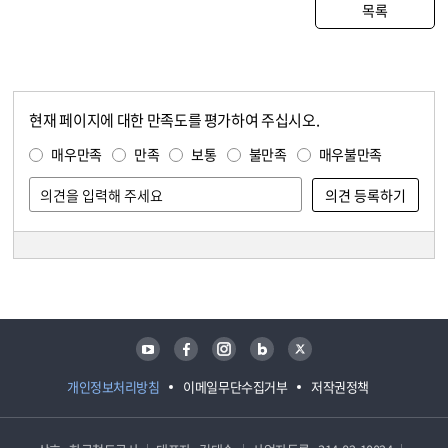
목록
현재 페이지에 대한 만족도를 평가하여 주십시오.
콘텐츠 만족도 조사
만족도 조사
매우만족
만족
보통
불만족
매우불만족
담당자 정보
담당자 정보
유튜브
페이스북
인스타그램
블로그
트위터
개인정보처리방침
이메일무단수집거부
저작권정책