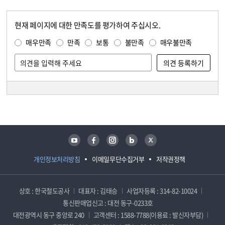
현재 페이지에 대한 만족도를 평가하여 주십시오.
콘텐츠 만족도 조사
만족도 조사
매우만족
만족
보통
불만족
매우불만족
담당자 정보
담당자 정보
유튜브
페이스북
인스타그램
블로그
트위터
개인정보처리방침
이메일무단수집거부
저작권정책
상호 : 한국철도공사
대표자 : 김태승
사업자등록 : 314-82-10024
통신판매업신고 : 대전 동구-0233호
대전광역시 동구 중앙로 240
고객센터 : 1588-7788(이용료 : 발신자부담)