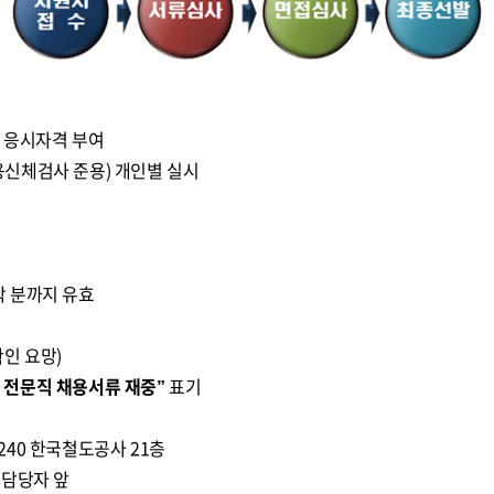
계 응시자격 부여
신체검사 준용) 개인별 실시
 도착 분까지 유효
인 요망)
) 전문직 채용서류 재중”
표기
240 한국철도공사 21층
담당자 앞