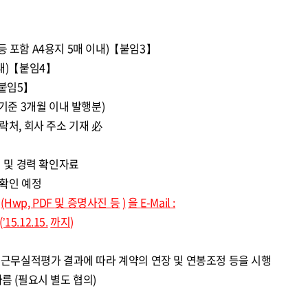
 포함 A4용지 5매 이내)【붙임3】
내)【붙임4】
붙임5】
기준 3개월 이내 발행분)
처, 회사 주소 기재 必
적 및 경력 확인자료
확인 예정
(Hwp, PDF
및 증명사진 등
)
을
E-Mail :
(’15.12.15.
까지)
년 근무실적평가 결과에 따라 계약의 연장 및 연봉조정 등을 시행
름 (필요시 별도 협의)