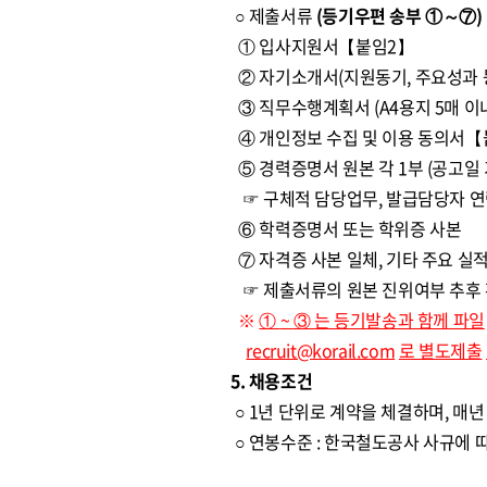
○ 제출서류
(등기우편 송부 ①～⑦)
① 입사지원서【붙임2】
② 자기소개서(지원동기, 주요성과 등
③ 직무수행계획서 (A4용지 5매 이
④ 개인정보 수집 및 이용 동의서【
⑤ 경력증명서 원본 각 1부 (공고일 
☞ 구체적 담당업무, 발급담당자 연락
⑥ 학력증명서 또는 학위증 사본
⑦ 자격증 사본 일체, 기타 주요 실
☞ 제출서류의 원본 진위여부 추후 
※
①
~
③
는 등기발송과 함께 파일
recruit@korail.com
로 별도제출
5. 채용조건
○ 1년 단위로 계약을 체결하며, 매
○ 연봉수준 : 한국철도공사 사규에 따