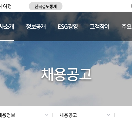
차여행
한국철도통계
사소개
정보공개
ESG경영
고객참여
주요
황
조직현황
채용정보
채용공고
채용정보
채용공고