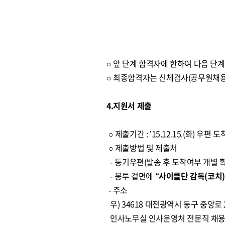
○ 앞 단계 합격자에 한하여 다음 단
○ 최종합격자는 신체검사(공무원채용
4.지원서 제출
○ 제출기간 : ’15.12.15.(화) 우편
○ 제출방법 및 제출처
- 등기우편(발송 후 도착여부 개별 확
- 봉투 겉면에
“사이클단 감독(코치
- 주소
우) 34618 대전광역시 동구 중앙로 
인사노무실 인사운영처 전문직 채용