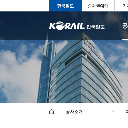
한국철도
승차권예매
기
공
CEO
일반현
공사소개