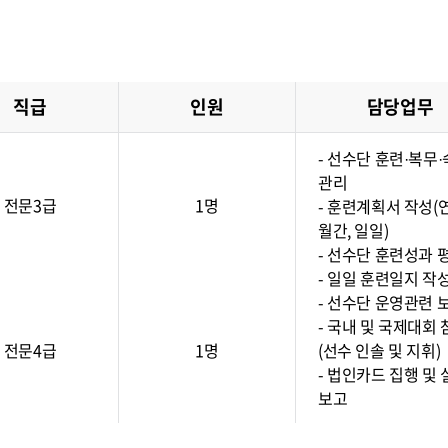
직급
인원
담당업무
- 선수단 훈련·복무
관리
전문3급
1명
- 훈련계획서 작성(
월간, 일일)
- 선수단 훈련성과 
- 일일 훈련일지 작
- 선수단 운영관련 
- 국내 및 국제대회 
전문4급
1명
(선수 인솔 및 지휘)
- 법인카드 집행 및 
보고