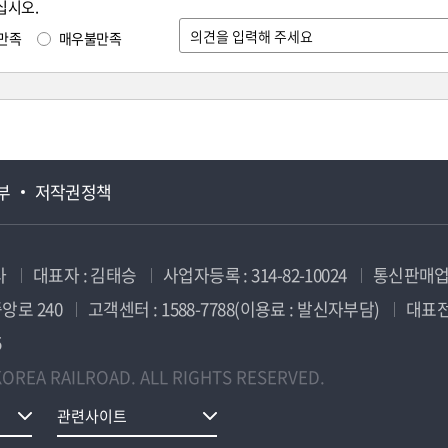
십시오.
만족
매우불만족
부
저작권정책
사
대표자 : 김태승
사업자등록 : 314-82-10024
통신판매업신
앙로 240
고객센터 : 1588-7788(이용료 : 발신자부담)
대표전화
5
OREA RAILROAD. ALL RIGHTS RESERVED.
관련사이트