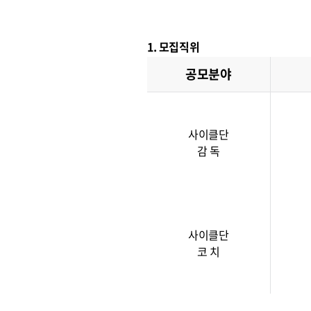
1. 모집직위
공모분야
사이클단
감 독
사이클단
코 치