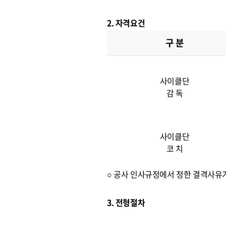
2. 자격요건
구 분
사이클단
감 독
사이클단
코 치
○ 공사 인사규정에서 정한 결격사유
3. 전형절차