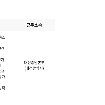
근무소속
·숙소
연간,
평가
대전충남본부
성
(대전광역시)
보고
참가
실적