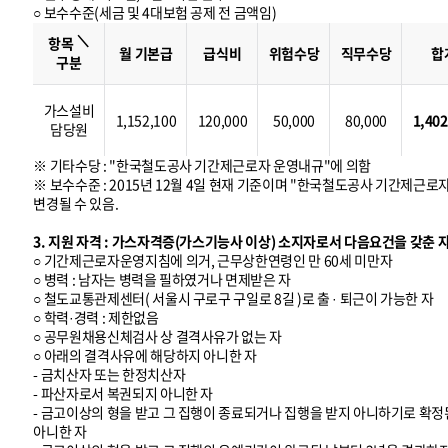
○ 보수수준(세금 및 4대보험 공제 전 금액임)
보
수
＼
수
항목
준
월 기본급
급식비
위험수당
직무수당
합
구분
가스설비
1,152,100
120,000
50,000
80,000
1,402
담당원
※ 기타수당 : "한국철도공사 기간제근로자 운영내규"에 의함
※ 보수수준 : 2015년 12월 4일 현재 기준이며 "한국철도공사 기간제근로
변경될 수 있음.
3. 지원 자격 : 가스자격증(가스기능사 이상) 소지자로서 다음요건을 갖춘 
○ 기간제근로자운영지침에 의거, 근무상한연령인 만 60세 미만자
○ 병력 : 남자는 병력을 필하였거나 면제받은 자
○ 철도교통관제센터( 서울시 구로구 구일로 8길 )로 출 · 퇴근이 가능한 자
○ 학력·경력 : 제한없음
○ 공무원채용신체검사 상 결격사유가 없는 자
○ 아래의 결격사유에 해당하지 아니한 자
- 금치산자 또는 한정치산자
- 파산자로서 복권되지 아니한 자
- 금고이상의 형을 받고 그 집행이 종료되거나 집행을 받지 아니하기로 확정된
아니한 자