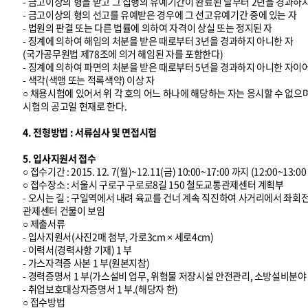
- 금고이상의 형을 받고 그 집행의 유예기간이 완료된 날부터 2년을 경과하
- 금고이상의 형의 선고를 유예받은 경우에 그 선고유예기간 중에 있는 자
- 법원의 판결 또는 다른 법률에 의하여 자격이 상실 또는 정지된 자
- 징계에 의하여 해임의 처분을 받은 때로부터 3년을 경과하지 아니한 자
(국가공무원법 제78조에 의거 해임된 자를 포함한다)
- 징계에 의하여 파면의 처분을 받은 때로부터 5년을 경과하지 아니한 자이
- 색각(색맹 또는 적록색약) 이상 자
○ 채용시험에 있어서 위 각 호의 어느 하나에 해당하는 자는 응시할 수 없으
시험의 공고일 현재로 한다.
4. 전형방법 : 서류심사 및 면접시험
5. 입사지원서 접수
○ 접수기간 : 2015. 12. 7(월)~12.11(금) 10:00~17:00 까지 (12:00~13
○ 접수장소 : 서울시 구로구 구로로8길 150 철도교통관제센터 계획부
- 오시는 길 : 구일역에서 내려 육교를 건너 계속 직진하여 사거리에서 좌
관제센터 건물이 보임
○ 제출서류
- 입사지원서(사진2매 첨부, 가로3cm × 세로4cm)
- 이력서(경력사항 기재) 1 부
- 가스자격증 사본 1 부(원본지참)
- 경력증명서 1 부(가스설비 업무, 위험물 저장시설 안전관리, 소방설비분야
- 취업보호대상자증명서 1 부.(해당자 한)
○ 접수방법