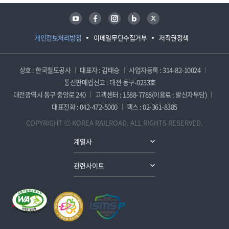
유튜브
페이스북
인스타그램
블로그
트위터
개인정보처리방침
이메일무단수집거부
저작권정책
상호 : 한국철도공사
대표자 : 김태승
사업자등록 : 314-82-10024
통신판매업신고 : 대전 동구-0233호
대전광역시 동구 중앙로 240
고객센터 : 1588-7788(이용료 : 발신자부담)
대표전화 : 042-472-5000
팩스 : 02-361-8385
COPYRIGHT ⓒ KOREA RAILROAD. ALL RIGHTS RESERVED.
계열사
관련사이트