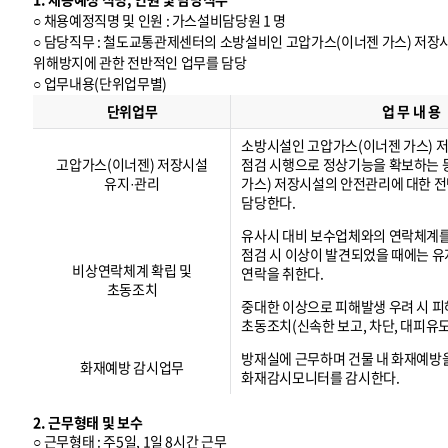
○ 채용예정직명 및 인원 : 가스설비담당원 1 명
○ 담당직무 : 철도교통관제센터의 소방설비인 고압가스(이너젠 가스) 저
위해방지에 관한 전반적인 업무를 담당
○ 업무내용(단위업무별)
업
무
단위업무
업 무 내 용
내
용
(
단
위
업
무
별
)
소방시설인 고압가스(이너젠 가스) 
고압가스(이너젠) 저장시설
점검 시행으로 정상기능을 확보하는 
유지·관리
가스) 저장시설의 안전관리에 대한 
담당한다.
유사시 대비 보수업체와의 연락체계
점검 시 이상이 발견되었을 때에는 
비상연락체계 확립 및
연락을 취한다.
초동조치
중대한 이상으로 피해발생 우려 시 피
초동조치(신속한 보고, 차단, 대피유도
방재실에 근무하며 건물 내 화재예방
화재예방 감시업무
화재감시모니터를 감시한다.
2. 근무형태 및 보수
○ 근무형태 : 주5일, 1일 8시간 근무