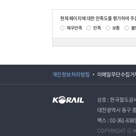
현재 페이지에 대한 만족도를 평가하여 주
매우만족
만족
보통
불
개인정보처리방침
이메일무단수집거
상호 : 한국철도공
대전광역시 동구 중
팩스 : 02-361-838
COPYRIGHT ⓒ K