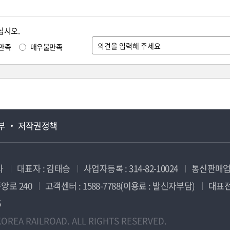
십시오.
만족
매우불만족
부
저작권정책
사
대표자 : 김태승
사업자등록 : 314-82-10024
통신판매업신
앙로 240
고객센터 : 1588-7788(이용료 : 발신자부담)
대표전화
5
OREA RAILROAD. ALL RIGHTS RESERVED.