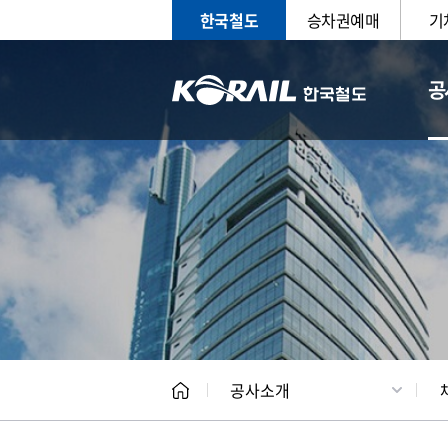
한국철도
승차권예매
기
공
CEO
일반현
공사소개