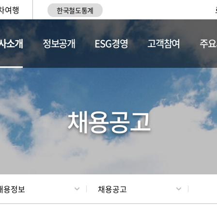
차여행
한국철도통계
사소개
정보공개
ESG경영
고객참여
주요
황
조직현황
채용정보
채용공고
채용정보
채용공고