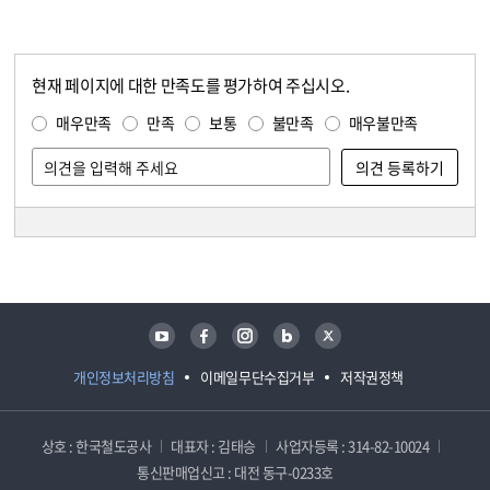
현재 페이지에 대한 만족도를 평가하여 주십시오.
콘텐츠 만족도 조사
만족도 조사
매우만족
만족
보통
불만족
매우불만족
담당자 정보
담당자 정보
유튜브
페이스북
인스타그램
블로그
트위터
개인정보처리방침
이메일무단수집거부
저작권정책
상호 : 한국철도공사
대표자 : 김태승
사업자등록 : 314-82-10024
통신판매업신고 : 대전 동구-0233호