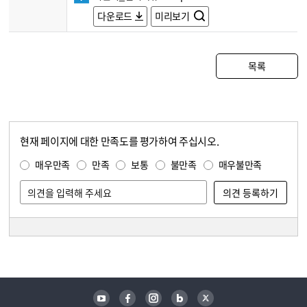
다운로드
미리보기
목록
현재 페이지에 대한 만족도를 평가하여 주십시오.
콘텐츠 만족도 조사
만족도 조사
매우만족
만족
보통
불만족
매우불만족
담당자 정보
담당자 정보
유튜브
페이스북
인스타그램
블로그
트위터