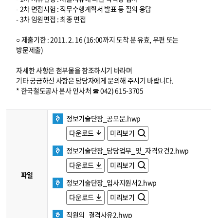
- 2차 면접시험 : 직무수행계획서 발표 등 질의 응답
- 3차 임원면접 : 최종 면접
○ 제출기한 : 2011. 2. 16 (16:00까지 도착 분 유효, 우편 또는
방문제출)
자세한 사항은 첨부물을 참조하시기 바라며
기타 궁금하신 사항은 담당자에게 문의해 주시기 바랍니다.
* 한국철도공사 본사 인사처 ☎ 042) 615-3705
정보기술단장_공모문.hwp
다운로드
미리보기
정보기술단장_담당업무_및_자격요건2.hwp
다운로드
미리보기
파일
정보기술단장_입사지원서2.hwp
다운로드
미리보기
직원의_결격사유2.hwp