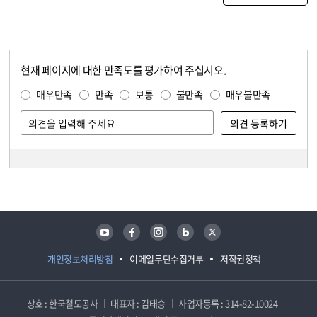
현재 페이지에 대한 만족도를 평가하여 주십시오.
콘텐츠 만족도 조사
만족도 조사
매우만족
만족
보통
불만족
매우불만족
담당자 정보
담당자 정보
유튜브
페이스북
인스타그램
블로그
트위터
개인정보처리방침
이메일무단수집거부
저작권정책
상호 : 한국철도공사
대표자 : 김태승
사업자등록 : 314-82-10024