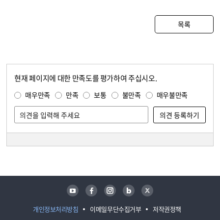
목록
현재 페이지에 대한 만족도를 평가하여 주십시오.
콘텐츠 만족도 조사
만족도 조사
매우만족
만족
보통
불만족
매우불만족
담당자 정보
담당자 정보
유튜브
페이스북
인스타그램
블로그
트위터
개인정보처리방침
이메일무단수집거부
저작권정책