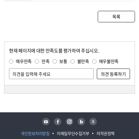
목록
현재 페이지에 대한 만족도를 평가하여 주십시오.
콘텐츠 만족도 조사
만족도 조사
매우만족
만족
보통
불만족
매우불만족
담당자 정보
담당자 정보
유튜브
페이스북
인스타그램
블로그
트위터
개인정보처리방침
이메일무단수집거부
저작권정책