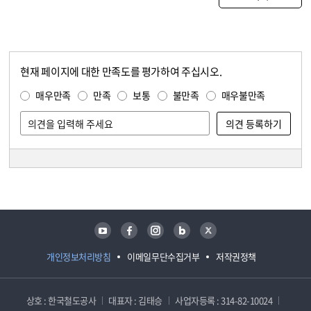
현재 페이지에 대한 만족도를 평가하여 주십시오.
콘텐츠 만족도 조사
만족도 조사
매우만족
만족
보통
불만족
매우불만족
담당자 정보
담당자 정보
유튜브
페이스북
인스타그램
블로그
트위터
개인정보처리방침
이메일무단수집거부
저작권정책
상호 : 한국철도공사
대표자 : 김태승
사업자등록 : 314-82-10024