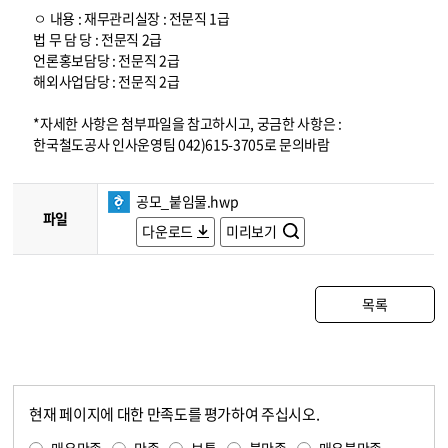
ㅇ 내용 : 재무관리실장 : 전문직 1급
법 무 담 당 : 전문직 2급
언론홍보담당 : 전문직 2급
해외사업담당 : 전문직 2급
*자세한 사항은 첨부파일을 참고하시고, 궁금한 사항은 :
한국철도공사 인사운영팀 042)615-3705로 문의바람
공모_붙임물.hwp
파일
다운로드
미리보기
목록
현재 페이지에 대한 만족도를 평가하여 주십시오.
콘텐츠 만족도 조사
만족도 조사