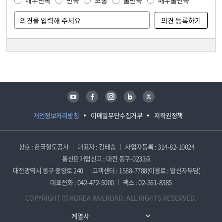
매우만족
만족
보통
불만족
매우불만족
담당자 정보
담당자 정보
유튜브
페이스북
인스타그램
블로그
트위터
개인정보처리방침
이메일무단수집거부
저작권정책
상호 : 한국철도공사
대표자 : 김태승
사업자등록 : 314-82-10024
통신판매업신고 : 대전 동구-0233호
대전광역시 동구 중앙로 240
고객센터 : 1588-7788(이용료 : 발신자부담)
대표전화 : 042-472-5000
팩스 : 02-361-8385
COPYRIGHT ⓒ KOREA RAILROAD. ALL RIGHTS RESERVED.
계열사