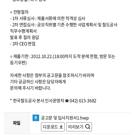
○ 전형절차
- 1차 서류심사 : 제출서류에 의한 적격성 심사
- 2차 면접심사 : 공모직위별 기존 수행한 사업계획서 및 철도공사
직무수행계획서
발표 후 질의 응답
- 3차 CEO 면접
○ 제출기한 : 2012.10.22.(18:00까지 도착 분에 한함, 방문 또는
등기우편)
자세한 사항은 첨부의 공고문을 참조하시기 바라며
기타 궁금하신 사항은 담당자에게
문의해 주시기 바랍니다.
* 한국철도공사 본사 인사운영처 ☎ 042) 615-3682
공고문 및 입사지원서1.hwp
파일
다운로드
미리보기