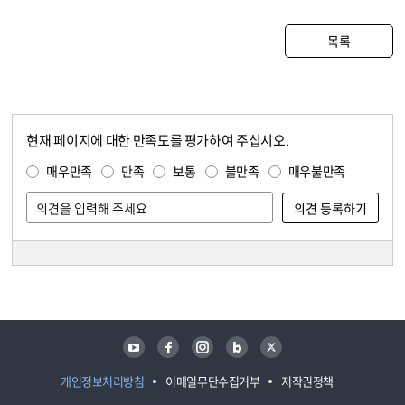
목록
현재 페이지에 대한 만족도를 평가하여 주십시오.
콘텐츠 만족도 조사
만족도 조사
매우만족
만족
보통
불만족
매우불만족
담당자 정보
담당자 정보
유튜브
페이스북
인스타그램
블로그
트위터
개인정보처리방침
이메일무단수집거부
저작권정책