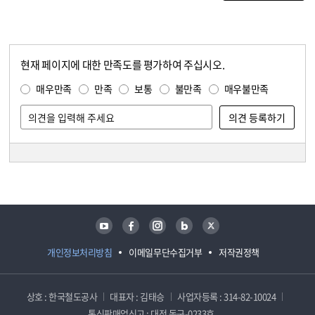
현재 페이지에 대한 만족도를 평가하여 주십시오.
콘텐츠 만족도 조사
만족도 조사
매우만족
만족
보통
불만족
매우불만족
담당자 정보
담당자 정보
유튜브
페이스북
인스타그램
블로그
트위터
개인정보처리방침
이메일무단수집거부
저작권정책
상호 : 한국철도공사
대표자 : 김태승
사업자등록 : 314-82-10024
통신판매업신고 : 대전 동구-0233호