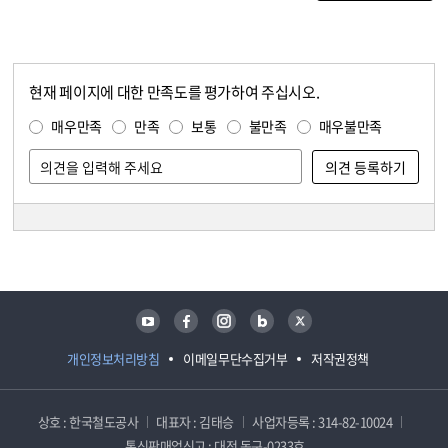
현재 페이지에 대한 만족도를 평가하여 주십시오.
콘텐츠 만족도 조사
만족도 조사
매우만족
만족
보통
불만족
매우불만족
담당자 정보
담당자 정보
유튜브
페이스북
인스타그램
블로그
트위터
개인정보처리방침
이메일무단수집거부
저작권정책
상호 : 한국철도공사
대표자 : 김태승
사업자등록 : 314-82-10024
통신판매업신고 : 대전 동구-0233호