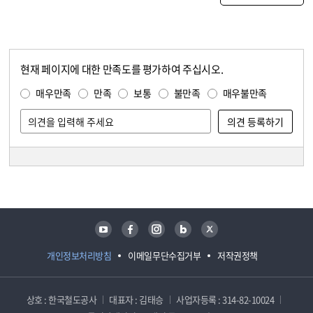
현재 페이지에 대한 만족도를 평가하여 주십시오.
콘텐츠 만족도 조사
만족도 조사
매우만족
만족
보통
불만족
매우불만족
담당자 정보
담당자 정보
유튜브
페이스북
인스타그램
블로그
트위터
개인정보처리방침
이메일무단수집거부
저작권정책
상호 : 한국철도공사
대표자 : 김태승
사업자등록 : 314-82-10024