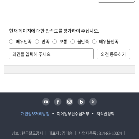
현재 페이지에 대한 만족도를 평가하여 주십시오.
콘텐츠 만족도 조사
만족도 조사
매우만족
만족
보통
불만족
매우불만족
담당자 정보
담당자 정보
유튜브
페이스북
인스타그램
블로그
트위터
개인정보처리방침
이메일무단수집거부
저작권정책
상호 : 한국철도공사
대표자 : 김태승
사업자등록 : 314-82-10024