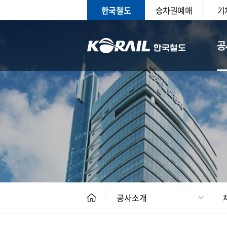
한국철도
승차권예매
기
공
CEO
일반현
공사소개