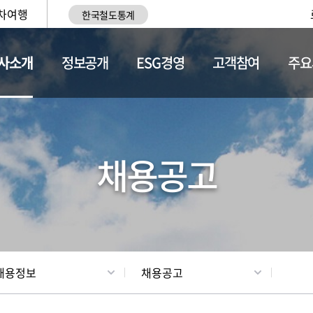
차여행
한국철도통계
사소개
정보공개
ESG경영
고객참여
주요
황
조직현황
채용정보
채용공고
채용정보
채용공고