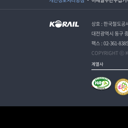
상호 : 한국철도공
대전광역시 동구 중
팩스 : 02-361-838
COPYRIGHT ⓒ K
계열사