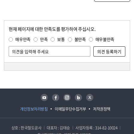
현재 페이지에 대한 만족도를 평가하여 주십시오.
콘텐츠 만족도 조사
만족도 조사
매우만족
만족
보통
불만족
매우불만족
담당자 정보
담당자 정보
유튜브
페이스북
인스타그램
블로그
트위터
개인정보처리방침
이메일무단수집거부
저작권정책
상호 : 한국철도공사
대표자 : 김태승
사업자등록 : 314-82-10024