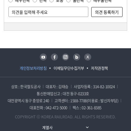
매우만족
만족
보통
불만족
매우불만족
담당자 정보
담당자 정보
유튜브
페이스북
인스타그램
블로그
트위터
개인정보처리방침
이메일무단수집거부
저작권정책
상호 : 한국철도공사
대표자 : 김태승
사업자등록 : 314-82-10024
통신판매업신고 : 대전 동구-0233호
대전광역시 동구 중앙로 240
고객센터 : 1588-7788(이용료 : 발신자부담)
대표전화 : 042-472-5000
팩스 : 02-361-8385
COPYRIGHT ⓒ KOREA RAILROAD. ALL RIGHTS RESERVED.
계열사