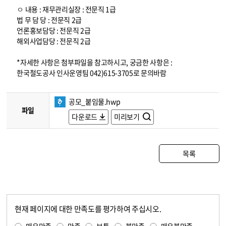
ㅇ 내용 : 재무관리실장 : 전문직 1급
법 무 담 당 : 전문직 2급
언론홍보담당 : 전문직 2급
해외사업담당 : 전문직 2급
*자세한 사항은 첨부파일을 참고하시고, 궁금한 사항은 :
한국철도공사 인사운영팀 042)615-3705로 문의바람
공모_붙임물.hwp
파일
다운로드
미리보기
목록
현재 페이지에 대한 만족도를 평가하여 주십시오.
콘텐츠 만족도 조사
만족도 조사