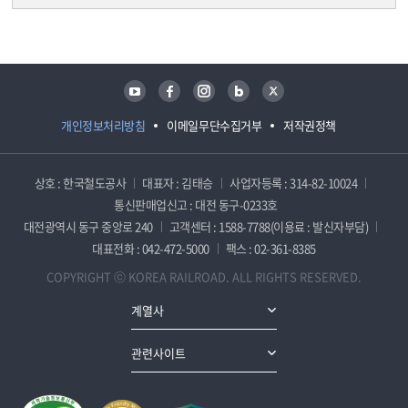
담당자 정보
담당자 정보
유튜브
페이스북
인스타그램
블로그
트위터
개인정보처리방침
이메일무단수집거부
저작권정책
상호 : 한국철도공사
대표자 : 김태승
사업자등록 : 314-82-10024
통신판매업신고 : 대전 동구-0233호
대전광역시 동구 중앙로 240
고객센터 : 1588-7788(이용료 : 발신자부담)
대표전화 : 042-472-5000
팩스 : 02-361-8385
COPYRIGHT ⓒ KOREA RAILROAD. ALL RIGHTS RESERVED.
계열사
관련사이트