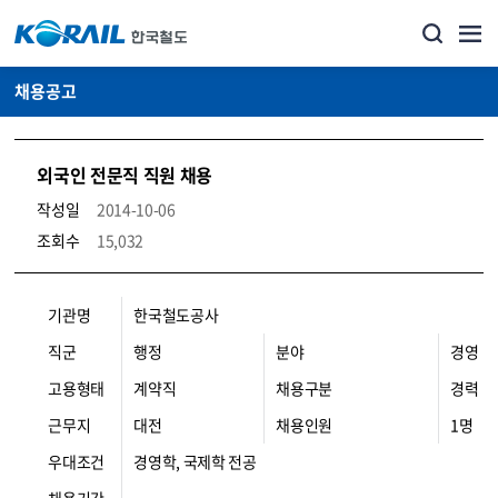
채용공고
외국인 전문직 직원 채용
작성일
2014-10-06
조회수
15,032
코레일소개_경영공시_채용공고 상세보기 – 내용, 파일, 담당자 연락처로 구성
기관명
한국철도공사
직군
행정
분야
경영
고용형태
계약직
채용구분
경력
근무지
대전
채용인원
1명
우대조건
경영학, 국제학 전공