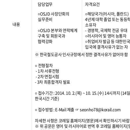
담당업무
자격요건
○OSJD 사장단회의
○해당국가(러시아, 폴란드)
실무준비
4년제 대학 졸업 또는 동등
내용
소유자
○OSJD 본부와 연락체계
- 경영학, 국제학 전공 우대
구축 및 회원국과
○러시아어 및 영어 능통자
협력강화
○취업비자 발급 등 대한민
입국에 결격사유가 없는 자
※ 한국철도공사 인사규정에서 정한 결격사유가 없어야 함
○ 전형절차
- 1차 서류전형
- 2차 면접시험
- 3차 최종합격자 발표
○ 접수기간 : 2014. 10. 2.(목) ~ 10. 15.(수) 14시까지 (14
한국시간 기준)
○ 접수방법 : E-Mail 제출 ☞ seonho78@korail.com
자세한 사항은 코레일 홈페이지(영문)에서 확인하시기 바랍
※ 위 공문은 영어 및 러시아어로 번역 후 코레일 홈페이지(영