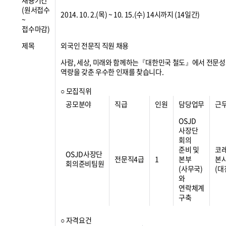
채용기간
(원서접수
2014. 10. 2.(목) ~ 10. 15.(수) 14시까지 (14일간)
~
접수마감)
제목
외국인 전문직 직원 채용
사람, 세상, 미래와 함께하는『대한민국 철도』에서 전문
역량을 갖춘 우수한 인재를 찾습니다.
○ 모집직위
공모분야
직급
인원
담당업무
근
OSJD
사장단
회의
준비 및
코
OSJD사장단
전문직4급
1
본부
본
회의준비팀원
(사무국)
(대
와
연락체계
구축
○ 자격요건