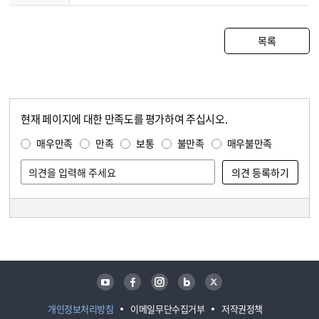
목록
현재 페이지에 대한 만족도를 평가하여 주십시오.
콘텐츠 만족도 조사
만족도 조사
매우만족
만족
보통
불만족
매우불만족
담당자 정보
담당자 정보
유튜브
페이스북
인스타그램
블로그
트위터
개인정보처리방침
이메일무단수집거부
저작권정책