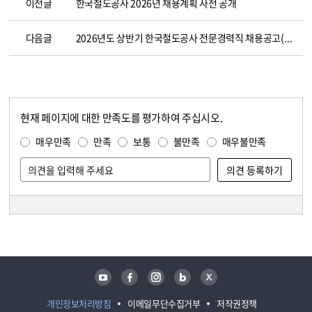
이전글
한국철도공사 2026년 채용계획 사전 공개
다음글
2026년도 상반기 한국철도공사 전문경력직 채용공고(~3.18. 14:00)
현재 페이지에 대한 만족도를 평가하여 주십시오.
콘텐츠 만족도 조사
만족도 조사
매우만족
만족
보통
불만족
매우불만족
담당자 정보
담당자 정보
유튜브
페이스북
인스타그램
블로그
트위터
개인정보처리방침
이메일무단수집거부
저작권정책