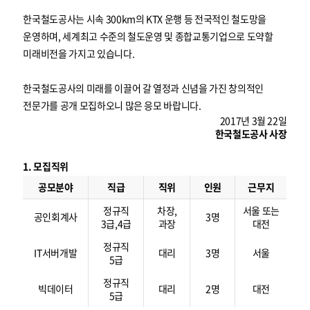
한국철도공사는 시속 300km의 KTX 운행 등 전국적인 철도망을
운영하며, 세계최고 수준의 철도운영 및 종합교통기업으로 도약할
미래비전을 가지고 있습니다.
한국철도공사의 미래를 이끌어 갈 열정과 신념을 가진 창의적인
전문가를 공개 모집하오니 많은 응모 바랍니다.
2017년 3월 22일
한국철도공사 사장
1. 모집직위
모
집
공모분야
직급
직위
인원
근무지
직
위
정규직
차장,
서울 또는
공인회계사
3명
3급,4급
과장
대전
정규직
IT서버개발
대리
3명
서울
5급
정규직
빅데이터
대리
2명
대전
5급