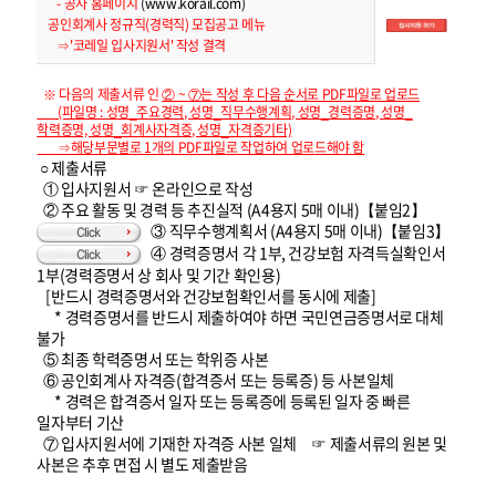
- 공사 홈페이지
(www.korail.com)
하
기
공인회계사 정규직(경력직) 모집공고 메뉴
⇒'코레일 입사지원서' 작성 결격
※ 다음의 제출서류 인
② ~ ⑦는 작성 후 다음 순서로 PDF파일로 업로드
(파일명 : 성명_주요경력, 성명_직무수행계획, 성명_경력증명, 성명_
학력증명, 성명_회계사자격증, 성명_자격증기타)
⇒해당부문별로 1개의 PDF파일로 작업하여 업로드해야 함
○ 제출서류
① 입사지원서 ☞ 온라인으로 작성
② 주요 활동 및 경력 등 추진실적 (A4용지 5매 이내)【붙임2】
③ 직무수행계획서 (A4용지 5매 이내)【붙임3】
④ 경력증명서 각 1부, 건강보험 자격득실확인서
1부(경력증명서 상 회사 및 기간 확인용)
[반드시 경력증명서와 건강보험확인서를 동시에 제출]
* 경력증명서를 반드시 제출하여야 하면 국민연금증명서로 대체
불가
⑤ 최종 학력증명서 또는 학위증 사본
⑥ 공인회계사 자격증(합격증서 또는 등록증) 등 사본일체
* 경력은 합격증서 일자 또는 등록증에 등록된 일자 중 빠른
일자부터 기산
⑦ 입사지원서에 기재한 자격증 사본 일체 ☞ 제출서류의 원본 및
사본은 추후 면접 시 별도 제출받음