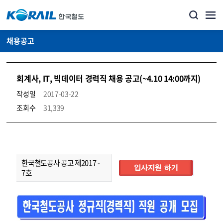
채용공고
회계사, IT, 빅데이터 경력직 채용 공고(~4.10 14:00까지)
작성일
2017-03-22
조회수
31,339
코레일소개_경영공시_채용공고 상세보기 – 내용, 파일, 담당자 연락처로 구성
한
국
한국철도공사 공고 제2017 -
철
도
공
사
공
7호
고