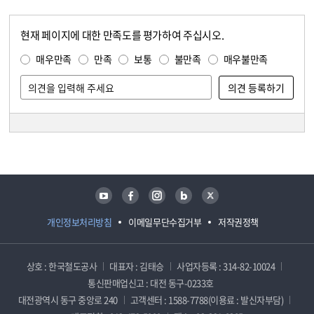
현재 페이지에 대한 만족도를 평가하여 주십시오.
콘텐츠 만족도 조사
만족도 조사
매우만족
만족
보통
불만족
매우불만족
담당자 정보
담당자 정보
유튜브
페이스북
인스타그램
블로그
트위터
개인정보처리방침
이메일무단수집거부
저작권정책
상호 : 한국철도공사
대표자 : 김태승
사업자등록 : 314-82-10024
통신판매업신고 : 대전 동구-0233호
대전광역시 동구 중앙로 240
고객센터 : 1588-7788(이용료 : 발신자부담)