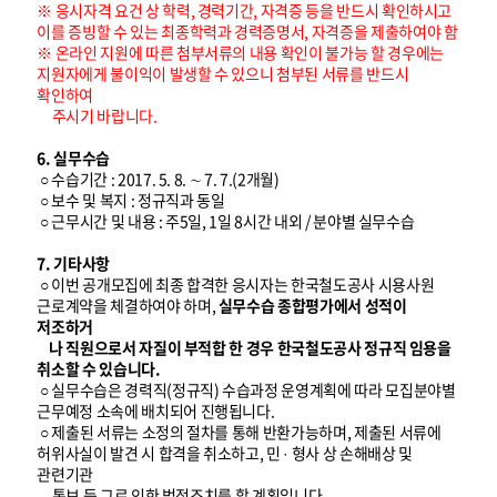
※ 응시자격 요건 상 학력, 경력기간, 자격증 등을 반드시 확인하시고
이를 증빙할 수 있는 최종학력과 경력증명서, 자격증을 제출하여야 함
※ 온라인 지원에 따른 첨부서류의 내용 확인이 불가능 할 경우에는
지원자에게 불이익이 발생할 수 있으니 첨부된 서류를 반드시
확인하여
주시기 바랍니다.
6. 실무수습
○ 수습기간 : 2017. 5. 8. ∼ 7. 7.(2개월)
○ 보수 및 복지 : 정규직과 동일
○ 근무시간 및 내용 : 주5일, 1일 8시간 내외 / 분야별 실무수습
7. 기타사항
○ 이번 공개모집에 최종 합격한 응시자는 한국철도공사 시용사원
근로계약을 체결하여야 하며,
실무수습 종합평가에서 성적이
저조하거
나 직원으로서 자질이 부적합 한 경우 한국철도공사 정규직 임용을
취소할 수 있습니다.
○ 실무수습은 경력직(정규직) 수습과정 운영계획에 따라 모집분야별
근무예정 소속에 배치되어 진행됩니다.
○ 제출된 서류는 소정의 절차를 통해 반환가능하며, 제출된 서류에
허위사실이 발견 시 합격을 취소하고, 민 · 형사 상 손해배상 및
관련기관
통보 등 그로 인한 법적조치를 할 계획입니다.