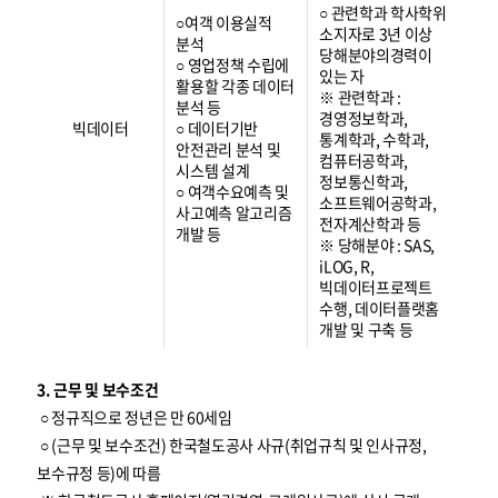
○ 관련학과 학사학위
○여객 이용실적
소지자로 3년 이상
분석
당해분야의경력이
○ 영업정책 수립에
있는 자
활용할 각종 데이터
※ 관련학과 :
분석 등
경영정보학과,
빅데이터
○ 데이터기반
통계학과, 수학과,
안전관리 분석 및
컴퓨터공학과,
시스템 설계
정보통신학과,
○ 여객수요예측 및
소프트웨어공학과,
사고예측 알고리즘
전자계산학과 등
개발 등
※ 당해분야 : SAS,
iLOG, R,
빅데이터프로젝트
수행, 데이터플랫홈
개발 및 구축 등
3. 근무 및 보수조건
○ 정규직으로 정년은 만 60세임
○ (근무 및 보수조건) 한국철도공사 사규(취업규칙 및 인사규정,
보수규정 등)에 따름