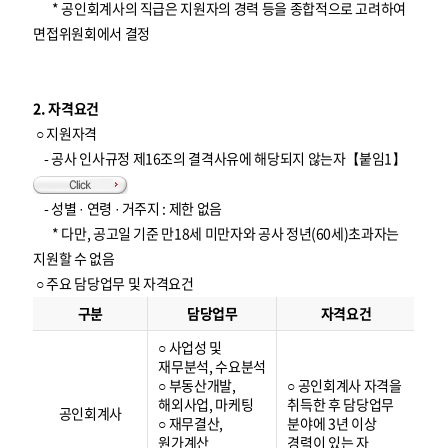
* 공인회계사의 직급은 지원자의 경력 등을 종합적으로 고려하여
면접위원회에서 결정
2. 자격요건
○ 지원자격
- 공사 인사규정 제16조의 결격사유에 해당되지 않는자【붙임1】
- 성별 · 연령 · 거주지 : 제한 없음
* 다만, 공고일 기준 만18세 미만자와 공사 정년(60세)초과자는
지원할 수 없음
○ 주요 담당업무 및 자격요건
자
격
구분
담당업무
자격요건
요
건
○ 사업성 및
재무분석, 수요분석
○ 부동산개발,
○ 공인회계사 자격을
해외사업, 마케팅
취득한 후 담당업무
공인회계사
○ 재무결산,
분야에 3년 이상
원가계산
경력이 있는 자