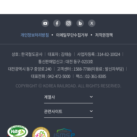
유튜브
페이스북
인스타그램
블로그
트위터
개인정보처리방침
이메일무단수집거부
저작권정책
상호 : 한국철도공사
대표자 : 김태승
사업자등록 : 314-82-10024
통신판매업신고 : 대전 동구-0233호
대전광역시 동구 중앙로 240
고객센터 : 1588-7788(이용료 : 발신자부담)
대표전화 : 042-472-5000
팩스 : 02-361-8385
COPYRIGHT ⓒ KOREA RAILROAD. ALL RIGHTS RESERVED.
계열사
관련사이트