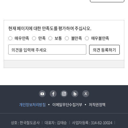
현재 페이지에 대한 만족도를 평가하여 주십시오.
콘텐츠 만족도 조사
만족도 조사
매우만족
만족
보통
불만족
매우불만족
담당자 정보
담당자 정보
유튜브
페이스북
인스타그램
블로그
트위터
개인정보처리방침
이메일무단수집거부
저작권정책
상호 : 한국철도공사
대표자 : 김태승
사업자등록 : 314-82-10024