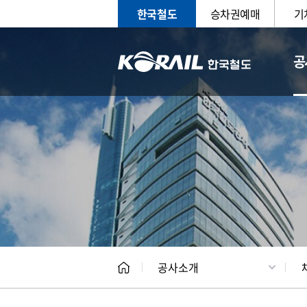
한국철도
승차권예매
기
공
CEO
일반현
공사소개