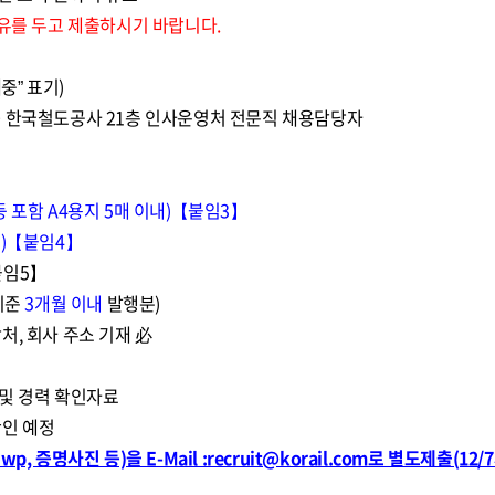
여유를 두고 제출하시기 바랍니다.
중” 표기)
 240 한국철도공사 21층 인사운영처 전문직 채용담당자
 포함 A4용지 5매 이내)【붙임3】
내)【붙임4】
붙임5】
기준
3개월 이내
발행분)
처, 회사 주소 기재 必
 및 경력 확인자료
확인 예정
 증명사진 등)을 E-Mail :recruit@korail.com로 별도제출(12/