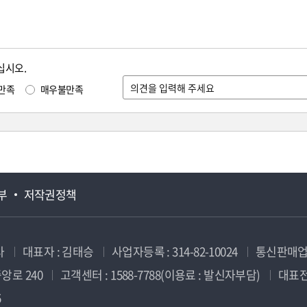
십시오.
만족
매우불만족
부
저작권정책
사
대표자 : 김태승
사업자등록 : 314-82-10024
통신판매업신
앙로 240
고객센터 : 1588-7788(이용료 : 발신자부담)
대표전화
5