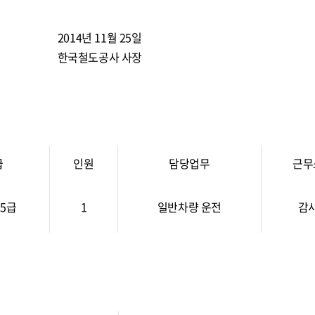
2014년 11월 25일
한국철도공사 사장
급
인원
담당업무
근무
5급
1
일반차량 운전
감