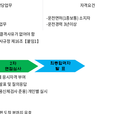
담당업무
자격요건
-운전면허(1종보통) 소지자
계업무
-운전경력 3년이상
 결격사유가 없어야 함
인사규정 제16조【붙임1】
계 응시자격 부여
발표 및 질의응답
용신체검사 준용) 개인별 실시
편 도착 분까지 유효