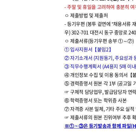
- 주말 및 휴일을 고려하여 충분히 
ㅇ 제출방법 및 제출처
- 등기우편 (봉투 겉면에 “채용서류 재
우) 302-701 대전시 동구 중앙로
ㅇ 제출서류(등기우편 송부 ①～⑦)
① 입사지원서【붙임2】
② 자기소개서 (지원동기, 주요성과 등
③ 직무수행계획서 (A4용지 5매 이
④ 개인정보 수집 및 이용 동의서【
⑤ 경력증명서 원본 각 1부 (공고일 
☞ 구체적 담당업무, 발급담당자 연락
⑥ 학력증명서 또는 학위증 사본
⑦ 자격증 사본 일체, 기타 주요 실적
☞ 제출서류의 원본 진위여부 추후 
※① ~ ③은 등기발송과 함께 파일(Hwp,