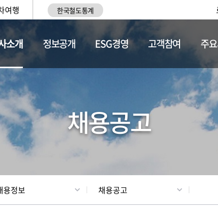
차여행
한국철도통계
사소개
정보공개
ESG경영
고객참여
주요
황
조직현황
채용정보
채용공고
채용정보
채용공고