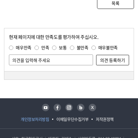
목록
현재 페이지에 대한 만족도를 평가하여 주십시오.
콘텐츠 만족도 조사
만족도 조사
매우만족
만족
보통
불만족
매우불만족
담당자 정보
담당자 정보
유튜브
페이스북
인스타그램
블로그
트위터
개인정보처리방침
이메일무단수집거부
저작권정책