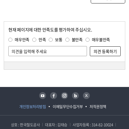
현재 페이지에 대한 만족도를 평가하여 주십시오.
콘텐츠 만족도 조사
만족도 조사
매우만족
만족
보통
불만족
매우불만족
담당자 정보
담당자 정보
유튜브
페이스북
인스타그램
블로그
트위터
개인정보처리방침
이메일무단수집거부
저작권정책
상호 : 한국철도공사
대표자 : 김태승
사업자등록 : 314-82-10024