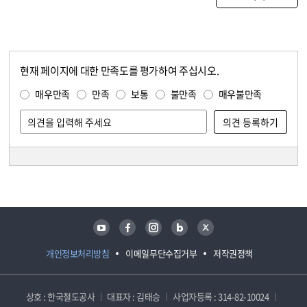
현재 페이지에 대한 만족도를 평가하여 주십시오.
콘텐츠 만족도 조사
만족도 조사
매우만족
만족
보통
불만족
매우불만족
담당자 정보
담당자 정보
유튜브
페이스북
인스타그램
블로그
트위터
개인정보처리방침
이메일무단수집거부
저작권정책
상호 : 한국철도공사
대표자 : 김태승
사업자등록 : 314-82-10024