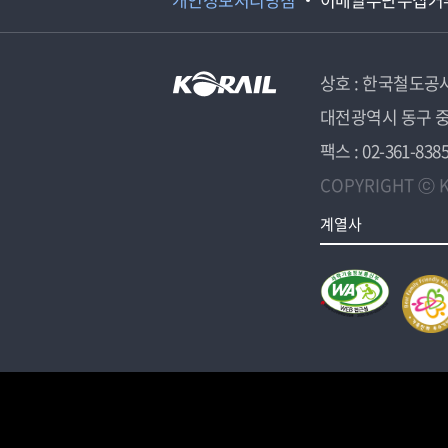
상호 : 한국철도공
대전광역시 동구 중
팩스 : 02-361-838
COPYRIGHT ⓒ K
계열사