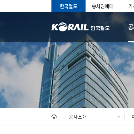
한국철도
승차권예매
기
공
CEO
일반현
공사소개