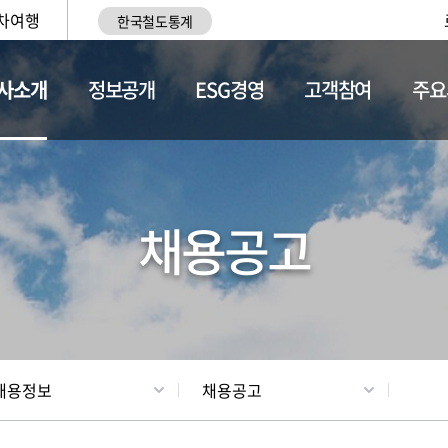
차여행
한국철도통계
사소개
정보공개
ESG경영
고객참여
주요
황
조직현황
채용정보
채용공고
채용정보
채용공고