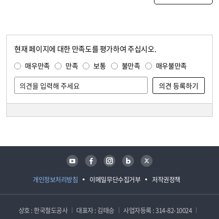
현재 페이지에 대한 만족도를 평가하여 주십시오.
콘텐츠 만족도 조사
만족도 조사
매우만족
만족
보통
불만족
매우불만족
담당자 정보
담당자 정보
유튜브
페이스북
인스타그램
블로그
트위터
개인정보처리방침
이메일무단수집거부
저작권정책
상호 : 한국철도공사
대표자 : 김태승
사업자등록 : 314-82-10024