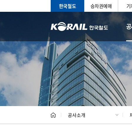
한국철도
승차권예매
기
공
CEO
일반현
공사소개