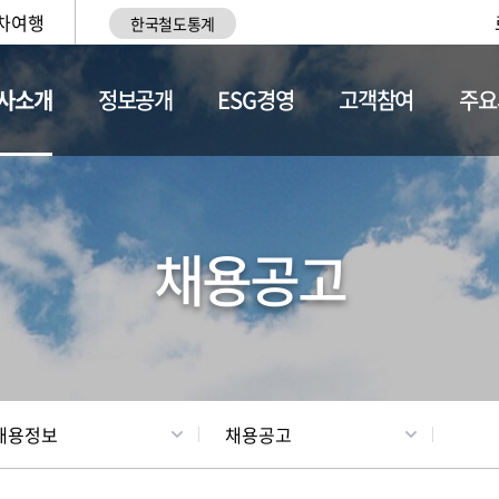
차여행
한국철도통계
사소개
정보공개
ESG경영
고객참여
주요
황
조직현황
채용정보
채용공고
채용정보
채용공고