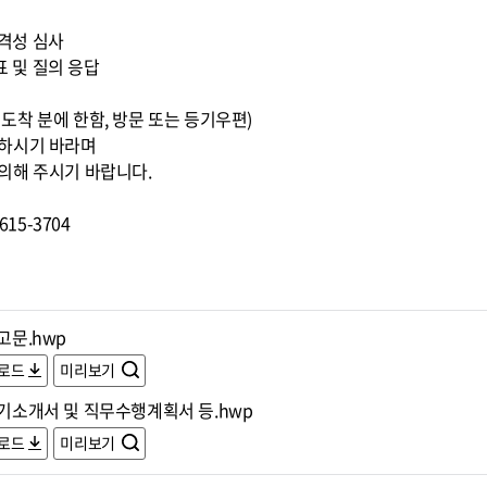
적격성 심사
표 및 질의 응답
0까지 도착 분에 한함, 방문 또는 등기우편)
조하시기 바라며
의해 주시기 바랍니다.
15-3704
공고문.hwp
로드
미리보기
자기소개서 및 직무수행계획서 등.hwp
로드
미리보기