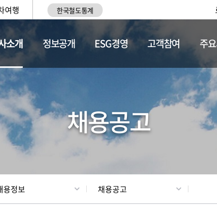
차여행
한국철도통계
사소개
정보공개
ESG경영
고객참여
주요
황
조직현황
채용정보
채용공고
채용정보
채용공고