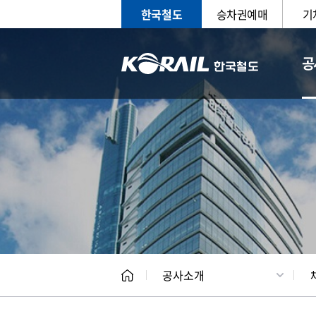
한국철도
승차권예매
기
공
CEO
일반현
공사소개