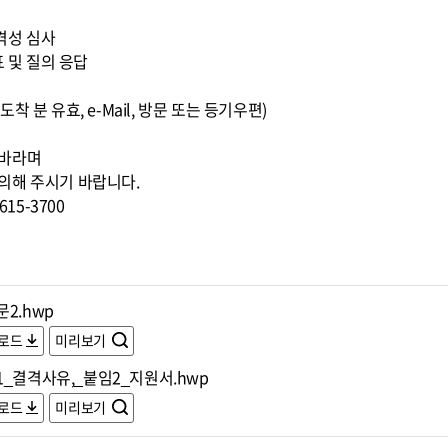
적격성 심사
표 및 질의 응답
까지 도착 분 유효, e-Mail, 방문 또는 등기우편)
 바라며
의해 주시기 바랍니다.
15-3700
2.hwp
로드
미리보기
1_결격사유,_붙임2_지원서.hwp
로드
미리보기