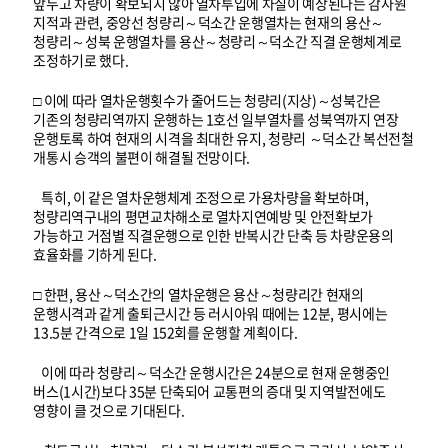
앞두고 차량이 확보되지 않아 열차투입에 차질이 예상된다는 감사원
지적과 관련, 중앙선 청량리～덕소간 운행열차는 현재의 용산～
청량리～성북 운행열차를 용산～청량리～덕소간 직결 운행체계로
조정하기로 했다.
□ 이에 따라 열차운행횟수가 줄어드는 청량리(지상)～성북간은
기존의 청량리역까지 운행하는 1호선 일부열차를 성북역까지 연장
운행토록 하여 현재의 시격을 최대한 유지, 청량리 ～덕소간 복선전철
개통시 승객의 불편이 해결될 전망이다.
특히, 이 같은 열차운행체계 조정으로 가용차량을 확보하며,
청량리역구내의 평면교차해소로 열차지연예방 및 안전확보가
가능하고 거점별 직결운행으로 인한 반복시간 단축 등 차량운용의
효율화를 기하게 된다.
□ 한편, 용산～덕소간의 열차운행은 용산～청량리간 현재의
운행시격과 같게 출퇴근시간 등 러시아워 때에는 12분, 평시에는
13.5분 간격으로 1일 152회를 운행할 계획이다.
이에 따라 청량리～덕소간 운행시간은 24분으로 현재 운행중인
버스(1시간)보다 35분 단축되어 교통편의 증대 및 지역발전에도
영향이 클 것으로 기대된다.