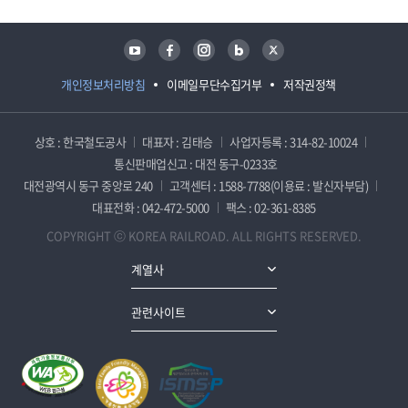
유튜브
페이스북
인스타그램
블로그
트위터
개인정보처리방침
이메일무단수집거부
저작권정책
상호 : 한국철도공사
대표자 : 김태승
사업자등록 : 314-82-10024
통신판매업신고 : 대전 동구-0233호
대전광역시 동구 중앙로 240
고객센터 : 1588-7788(이용료 : 발신자부담)
대표전화 : 042-472-5000
팩스 : 02-361-8385
COPYRIGHT ⓒ KOREA RAILROAD. ALL RIGHTS RESERVED.
계열사
관련사이트