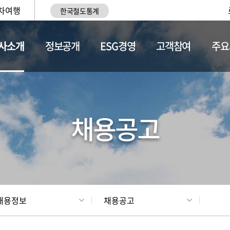
차여행
한국철도통계
사소개
정보공개
ESG경영
고객참여
주요
황
조직현황
채용정보
채용공고
채용정보
채용공고