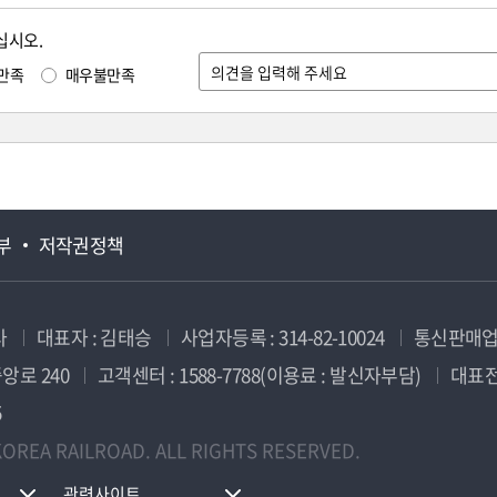
십시오.
만족
매우불만족
부
저작권정책
사
대표자 : 김태승
사업자등록 : 314-82-10024
통신판매업신
앙로 240
고객센터 : 1588-7788(이용료 : 발신자부담)
대표전화
5
OREA RAILROAD. ALL RIGHTS RESERVED.
관련사이트