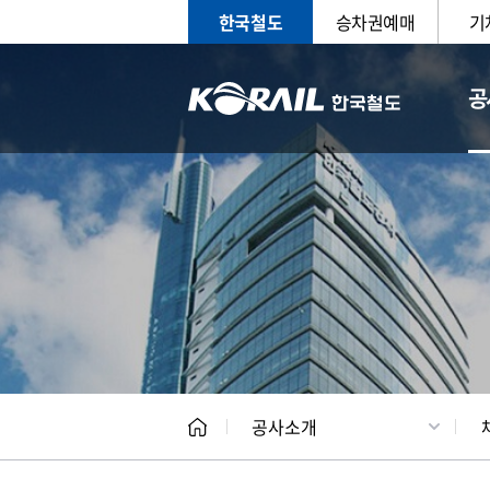
한국철도
승차권예매
기
공
CEO
일반현
공사소개